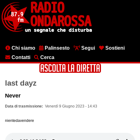
Salta
al
contenuto
principale
Menu
Chi siamo
Palinsesto
Segui
Sostieni
testata
Contatti
Cerca
last dayz
Never
Data di trasmissione
Venerdì 9 Giugno 2023 - 14:43
nientedavendere