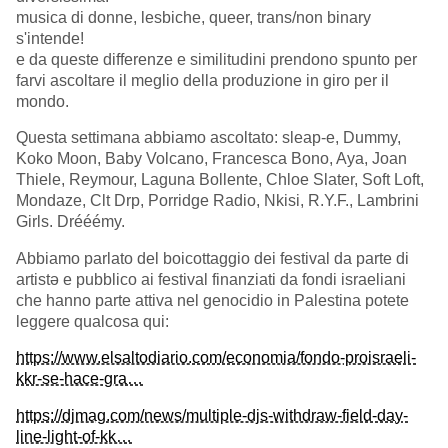
musica di donne, lesbiche, queer, trans/non binary
s'intende!
e da queste differenze e similitudini prendono spunto per
farvi ascoltare il meglio della produzione in giro per il
mondo.
Questa settimana abbiamo ascoltato: sleap-e, Dummy,
Koko Moon, Baby Volcano, Francesca Bono, Aya, Joan
Thiele, Reymour, Laguna Bollente, Chloe Slater, Soft Loft,
Mondaze, Clt Drp, Porridge Radio, Nkisi, R.Y.F., Lambrini
Girls. Drééémy.
Abbiamo parlato del boicottaggio dei festival da parte di
artistǝ e pubblico ai festival finanziati da fondi israeliani
che hanno parte attiva nel genocidio in Palestina potete
leggere qualcosa qui:
https://www.elsaltodiario.com/economia/fondo-proisraeli-
kkr-se-hace-gra…
https://djmag.com/news/multiple-djs-withdraw-field-day-
line-light-of-kk…