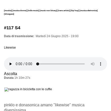
[musica]
[musica donne]
[indie music]
[music non binary]
[trans artists]
[hip hop]
[musica elettronica]
[shoegaze]
#117 S4
Data di trasmissione
Martedì 24 Giugno 2025 - 19:00
Likewise
Ascolta
Durata
1h 10m 27s
pinklo e donasonica amano "likewise" musica
diversissima.