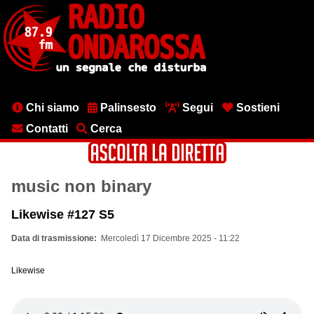
Salta
al
contenuto
principale
Menu
Chi siamo
Palinsesto
Segui
Sostieni
testata
Contatti
Cerca
music non binary
Likewise #127 S5
Data di trasmissione
Mercoledì 17 Dicembre 2025 - 11:22
Likewise