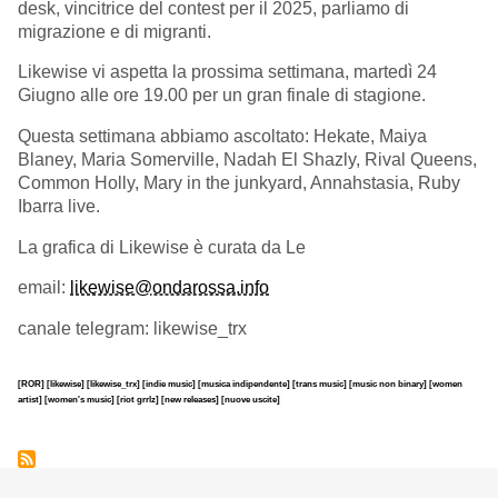
desk, vincitrice del contest per il 2025, parliamo di
migrazione e di migranti.
Likewise vi aspetta la prossima settimana, martedì 24
Giugno alle ore 19.00 per un gran finale di stagione.
Questa settimana abbiamo ascoltato: Hekate, Maiya
Blaney, Maria Somerville, Nadah El Shazly, Rival Queens,
Common Holly, Mary in the junkyard, Annahstasia, Ruby
Ibarra live.
La grafica di Likewise è curata da Le
email:
likewise@ondarossa.info
canale telegram: likewise_trx
[ROR]
[likewise]
[likewise_trx]
[indie music]
[musica indipendente]
[trans music]
[music non binary]
[women
artist]
[women's music]
[riot grrlz]
[new releases]
[nuove uscite]