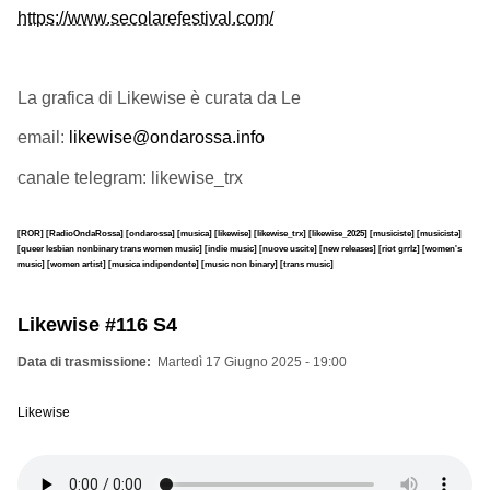
https://www.secolarefestival.com/
La grafica di Likewise è curata da Le
email:
likewise@ondarossa.info
canale telegram: likewise_trx
[ROR]
[RadioOndaRossa]
[ondarossa]
[musica]
[likewise]
[likewise_trx]
[likewise_2025]
[musiciste]
[musicistə]
[queer lesbian nonbinary trans women music]
[indie music]
[nuove uscite]
[new releases]
[riot grrlz]
[women's
music]
[women artist]
[musica indipendente]
[music non binary]
[trans music]
Likewise #116 S4
Data di trasmissione
Martedì 17 Giugno 2025 - 19:00
Likewise