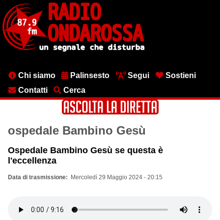
Salta
al
contenuto
principale
Menu
Chi siamo
Palinsesto
Segui
Sostieni
testata
Contatti
Cerca
ospedale Bambino Gesù
Ospedale Bambino Gesù se questa è
l'eccellenza
Data di trasmissione
Mercoledì 29 Maggio 2024 - 20:15