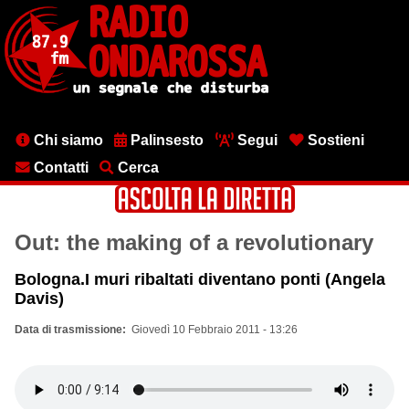
Salta
al
contenuto
principale
Menu
Chi siamo
Palinsesto
Segui
Sostieni
testata
Contatti
Cerca
Out: the making of a revolutionary
Bologna.I muri ribaltati diventano ponti (Angela
Davis)
Data di trasmissione
Giovedì 10 Febbraio 2011 - 13:26