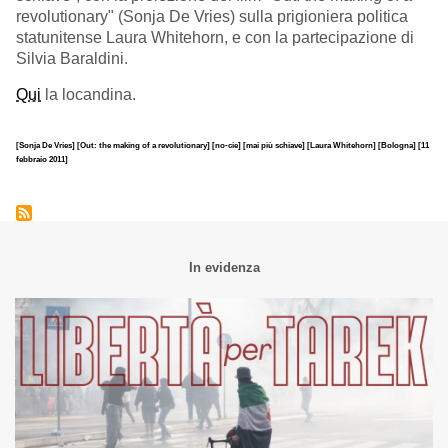
revolutionary" (Sonja De Vries) sulla prigioniera politica
statunitense Laura Whitehorn, e con la partecipazione di
Silvia Baraldini.
Qui
la locandina.
[Sonja De Vries]
[Out: the making of a revolutionary]
[no-cie]
[mai più schiave]
[Laura Whitehorn]
[Bologna]
[11
febbraio 2011]
In evidenza