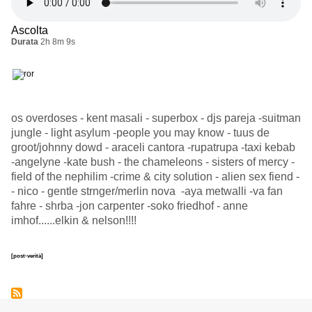
Ascolta
Durata
2h 8m 9s
os overdoses - kent masali - superbox - djs pareja -suitman
jungle - light asylum -people you may know - tuus de
groot/johnny dowd - araceli cantora -rupatrupa -taxi kebab
-angelyne -kate bush - the chameleons - sisters of mercy -
field of the nephilim -crime & city solution - alien sex fiend -
- nico - gentle strnger/merlin nova -aya metwalli -va fan
fahre - shrba -jon carpenter -soko friedhof - anne
imhof......elkin & nelson!!!!
[post-verità]