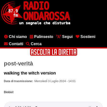
Salta
al
contenuto
principale
Menu
Chi siamo
Palinsesto
Segui
Sostieni
testata
Contatti
Cerca
post-verità
walking the witch version
Data di trasmissione
Mercoledì 3 Luglio 2024 - 14:01
Blekket