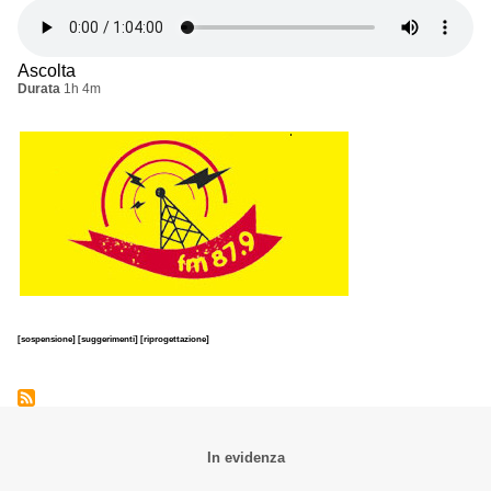
Ascolta
Durata
1h 4m
[sospensione]
[suggerimenti]
[riprogettazione]
In evidenza