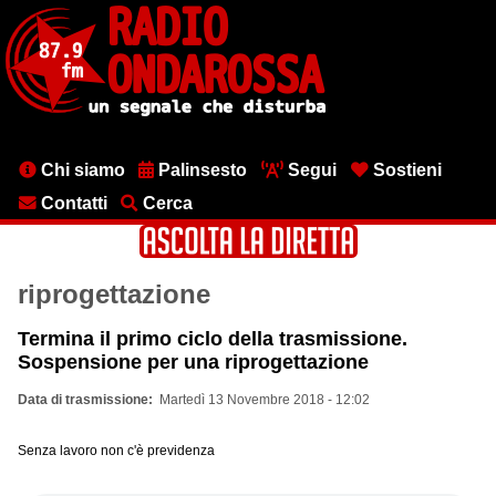
Salta
al
contenuto
principale
Menu
Chi siamo
Palinsesto
Segui
Sostieni
testata
Contatti
Cerca
riprogettazione
Termina il primo ciclo della trasmissione.
Sospensione per una riprogettazione
Data di trasmissione
Martedì 13 Novembre 2018 - 12:02
Senza lavoro non c'è previdenza