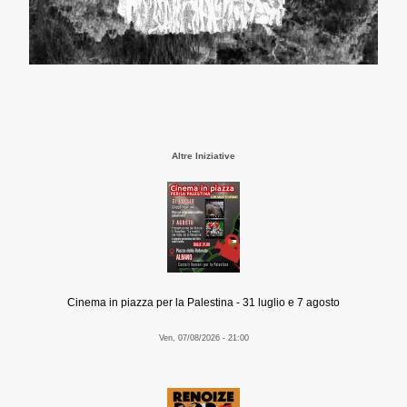
Altre Iniziative
Cinema in piazza per la Palestina - 31 luglio e 7 agosto
Ven, 07/08/2026 - 21:00