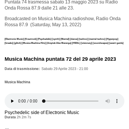
Puntata 74 trasmessa sabato 13 maggio 2023 su Radio
Onda Rossa 87.9 dalle 21 alle 23.
Broadcasted on Musica Machina radioshow, Radio Onda
Rossa 87.9 (Saturday, May 13, 2022)
[Electronic Music]
[Krautrock]
[Psychedelic]
[synth]
[Mental]
[dance]
[techno]
[mental techno]
[Hyperpop]
[breaks]
[glitch]
[Musica Machina Hits]
[Amptek Alex Marenga]
[H501L]
[visionary]
[soundscapes]
[avant-garde]
Musica Machina puntata 72 del 29 aprile 2023
Data di trasmissione
Sabato 29 Aprile 2023 - 21:00
Musica Machina
Psychedelic side of Electronic Music
Durata
2h 2m 7s