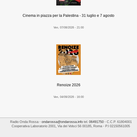
Cinema in piazza per la Palestina - 31 luglio e 7 agosto
Ven, 07/08/2026 - 21:00
Renoize 2026
Ven, 04/09/2026 - 16:00
Radio Onda Rossa
-
ondarossa@ondarossa.info
tel.
06491750
- C.C.P. 61804001
Cooperativa Laboratorio 2001
,
Via dei Volsci 56
00185
,
Roma
- P.I
02150561005