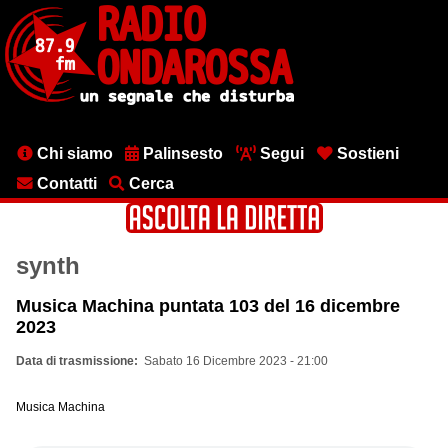
Salta
al
contenuto
principale
Menu
Chi siamo
Palinsesto
Segui
Sostieni
testata
Contatti
Cerca
synth
Musica Machina puntata 103 del 16 dicembre
2023
Data di trasmissione
Sabato 16 Dicembre 2023 - 21:00
Musica Machina