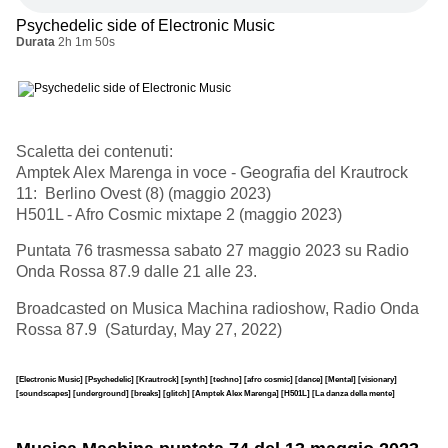
Psychedelic side of Electronic Music
Durata
2h 1m 50s
Scaletta dei contenuti:
Amptek Alex Marenga in voce - Geografia del Krautrock
11: Berlino Ovest (8) (maggio 2023)
H501L - Afro Cosmic mixtape 2 (maggio 2023)
Puntata 76 trasmessa sabato 27 maggio 2023 su Radio
Onda Rossa 87.9 dalle 21 alle 23.
Broadcasted on Musica Machina radioshow, Radio Onda
Rossa 87.9 (Saturday, May 27, 2022)
[Electronic Music]
[Psychedelic]
[Krautrock]
[synth]
[techno]
[afro cosmic]
[dance]
[Mental]
[visionary]
[soundscapes]
[underground]
[breaks]
[glitch]
[Amptek Alex Marenga]
[H501L]
[La danza della mente]