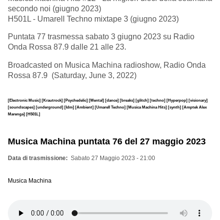
secondo noi (giugno 2023)
H501L - Umarell Techno mixtape 3 (giugno 2023)
Puntata 77 trasmessa sabato 3 giugno 2023 su Radio
Onda Rossa 87.9 dalle 21 alle 23.
Broadcasted on Musica Machina radioshow, Radio Onda
Rossa 87.9 (Saturday, June 3, 2022)
[Electronic Music]
[Krautrock]
[Psychedelic]
[Mental]
[dance]
[breaks]
[glitch]
[techno]
[Hyperpop]
[visionary]
[soundscapes]
[underground]
[Idm]
[Ambient]
[Umarell Techno]
[Musica Machina Hits]
[synth]
[Amptek Alex
Marenga]
[H501L]
Musica Machina puntata 76 del 27 maggio 2023
Data di trasmissione
Sabato 27 Maggio 2023 - 21:00
Musica Machina