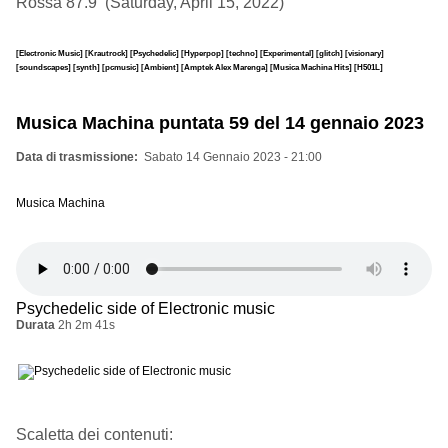
Rossa 87.9 (Saturday, April 15, 2022)
[Electronic Music]
[Krautrock]
[Psychedelic]
[Hyperpop]
[techno]
[Experimental]
[glitch]
[visionary]
[soundscapes]
[synth]
[pcmusic]
[Ambient]
[Amptek Alex Marenga]
[Musica Machina Hits]
[H501L]
Musica Machina puntata 59 del 14 gennaio 2023
Data di trasmissione
Sabato 14 Gennaio 2023 - 21:00
Musica Machina
Psychedelic side of Electronic music
Durata
2h 2m 41s
Scaletta dei contenuti: