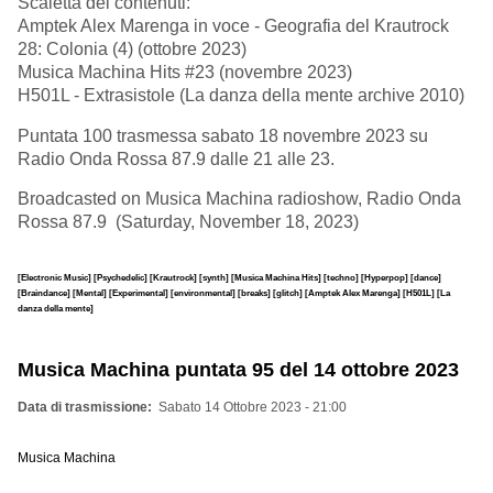
Scaletta dei contenuti:
Amptek Alex Marenga in voce - Geografia del Krautrock
28: Colonia (4) (ottobre 2023)
Musica Machina Hits #23 (novembre 2023)
H501L - Extrasistole (La danza della mente archive 2010)
Puntata 100 trasmessa sabato 18 novembre 2023 su
Radio Onda Rossa 87.9 dalle 21 alle 23.
Broadcasted on Musica Machina radioshow, Radio Onda
Rossa 87.9 (Saturday, November 18, 2023)
[Electronic Music]
[Psychedelic]
[Krautrock]
[synth]
[Musica Machina Hits]
[techno]
[Hyperpop]
[dance]
[Braindance]
[Mental]
[Experimental]
[environmental]
[breaks]
[glitch]
[Amptek Alex Marenga]
[H501L]
[La
danza della mente]
Musica Machina puntata 95 del 14 ottobre 2023
Data di trasmissione
Sabato 14 Ottobre 2023 - 21:00
Musica Machina