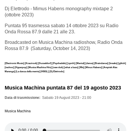
Dj Elettrodo - Mimus Habens monography mixtape 2
(ottobre 2023)
Puntata 95 trasmessa sabato 14 ottobre 2023 su Radio
Onda Rossa 87.9 dalle 21 alle 23.
Broadcasted on Musica Machina radioshow, Radio Onda
Rossa 87.9 (Saturday, October 14, 2023)
[Electronic Music]
[Krautrock]
[Dusseldorf]
[Psychedelic]
[synth]
[Mental]
[dance]
[Braindance]
[breaks]
[glitch]
[techno]
[Hyperpop]
[Musica Machina Hits]
[new dub]
[what a bass]
[90s]
[Minus Habens]
[Amptek Alex
Marenga]
[La danza della mente]
[H501L]
[Dj Elettrodo]
Musica Machina puntata 87 del 19 agosto 2023
Data di trasmissione
Sabato 19 August 2023 - 21:00
Musica Machina