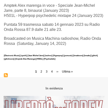
Amptek Alex marenga in voce - Speciale Jean-Michel
Jarre, parte 8, binaural (January 2023)
H501L - Hyperpop psychedelic mixtape 24 (January 2023)
Puntata 59 trasmessa sabato 14 gennaio 2023 su Radio
Onda Rossa 87.9 dalle 21 alle 23.
Broadcasted on Musica Machina radioshow, Radio Onda
Rossa (Saturday, January 14, 2022)
[Electronic Music]
[synth]
[Jean Michel Jarre]
[techno]
[Hyperpop]
[pcmusic]
[breakcore]
[breaks]
[glitch]
[glitchcore]
[Amptek Alex Marenga]
[H501L]
[Psychedelic]
Paginazione
Pagina
1
Page
2
Page
3
Page
4
Pagina
››
Ultima
Ultima »
attuale
successiva
pagina
In evidenza