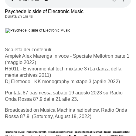
Psychedelic side of Electronic Music
Durata
2h 1m 4s
Scaletta dei contenuti:
Amptek Alex Marenga in voce - Speciale Mellotron parte 1
(maggio 2022)
H501L - Environmental tech mixtape 3 (La danza della
mente archives 2011)
Dj Elettrodo - KK monography mixtape 3 (aprile 2022)
Puntata 87 trasmessa sabato 19 agosto 2023 su Radio
Onda Rossa 87.9 dalle 21 alle 23.
Broadcasted on Musica Machina radioshow, Radio Onda
Rossa 87.9 (Saturday, August 19, 2022)
[Electronic Music]
[mellotron]
[synth]
[Psychedelic]
[techno]
[cosmic techno]
[Mental]
[dance]
[breaks]
[glitch]
[90s]
[visionary]
[soundscapes]
[underground]
[Amptek Alex Marenga]
[La danza della mente]
[H501L]
[Dj