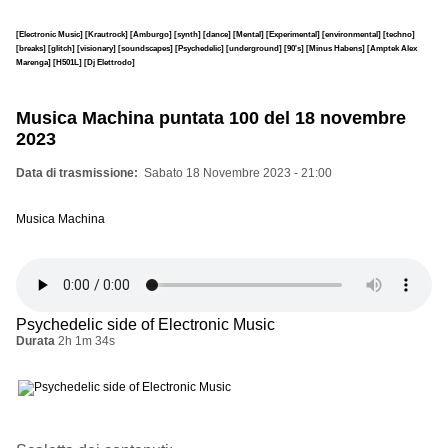
[Electronic Music]
[Krautrock]
[Amburgo]
[synth]
[dance]
[Mental]
[Experimental]
[environmental]
[techno]
[breaks]
[glitch]
[visionary]
[soundscapes]
[Psychedelic]
[underground]
[90's]
[Minus Habens]
[Amptek Alex
Marenga]
[H501L]
[Dj Elettrodo]
Musica Machina puntata 100 del 18 novembre
2023
Data di trasmissione
Sabato 18 Novembre 2023 - 21:00
Musica Machina
Psychedelic side of Electronic Music
Durata
2h 1m 34s