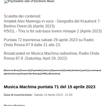
Scaletta dei contenuti:
Amptek Alex Marenga in voce - Geografia del Krautrock 7:
Berlino Ovest (4) (Aprile 2023)
H501L - This is for sub-bass lovers mixtape 2 (Aprile 2023)
Puntata 72 trasmessa sabato 29 aprile 2023 su Radio
Onda Rossa 87.9 dalle 21 alle 23.
Broadcasted on Musica Machina radioshow, Radio Onda
Rossa 87.9 (Saturday, April 29, 2022)
[Electronic Music]
[Krautrock]
[Psychedelic]
[techno]
[Experimental]
[breaks]
[Ambient]
[synth]
[soundscapes]
[glitch]
[visionary]
[Amptek Alex Marenga]
[H501L]
[Braindance]
Musica Machina puntata 71 del 15 aprile 2023
Data di trasmissione
Sabato 15 Aprile 2023 - 21:00
Musica Machina