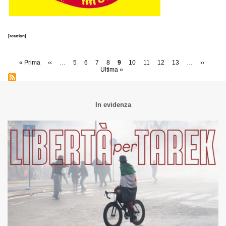
[rotation]
Paginazione
Prima
« Prima
Pagina
‹‹
…
Page
5
Page
6
Page
7
Page
8
Pagina
9
Page
10
Page
11
Page
12
Page
13
…
Pagina
››
Ultim
pagina
precedente
Ultima »
attuale
successi
pagi
In evidenza