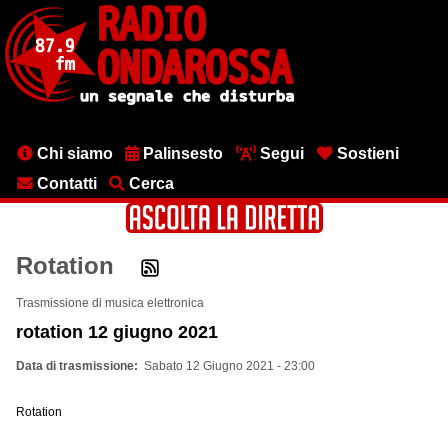
Salta
al
contenuto
principale
Menu
Chi siamo
Palinsesto
Segui
Sostieni
testata
Contatti
Cerca
Rotation
Trasmissione di musica elettronica
rotation 12 giugno 2021
Data di trasmissione
Sabato 12 Giugno 2021 - 23:00
Rotation