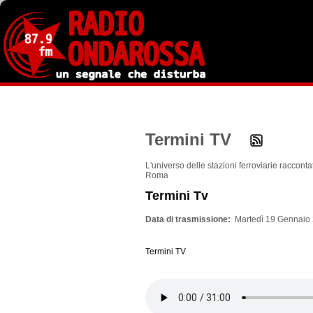
Salta
al
contenuto
principale
Termini TV
L'universo delle stazioni ferroviarie raccontat
Roma
Termini Tv
Data di trasmissione
Martedì 19 Gennaio 
Termini TV