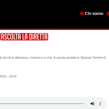
Menu
Chi siamo
testata
o da chi le attraversa, ci lavora o ci vive. In questa puntata la Stazione Termini di
2021 - 19:34