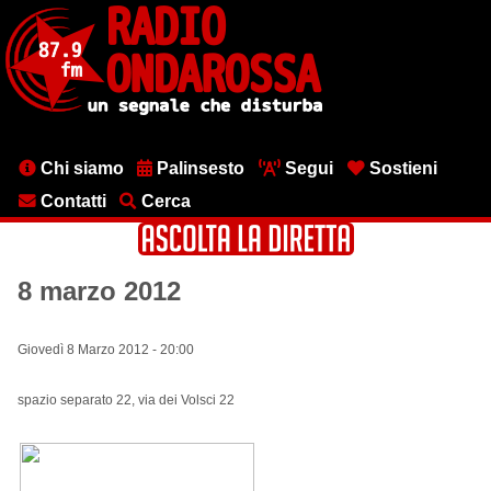
Salta
al
contenuto
principale
Menu
Chi siamo
Palinsesto
Segui
Sostieni
testata
Contatti
Cerca
8 marzo 2012
Giovedì 8 Marzo 2012 - 20:00
spazio separato 22, via dei Volsci 22