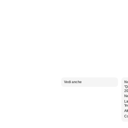
Vedi anche
Ne
"D
2
Ne
La
'I
Af
Co