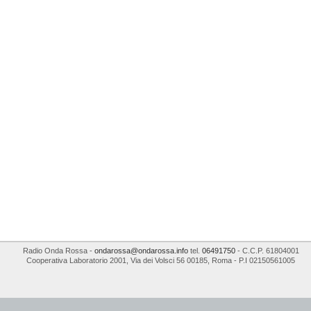
Radio Onda Rossa
-
ondarossa@ondarossa.info
tel.
06491750
- C.C.P. 61804001
Cooperativa Laboratorio 2001
,
Via dei Volsci 56
00185
,
Roma
- P.I
02150561005