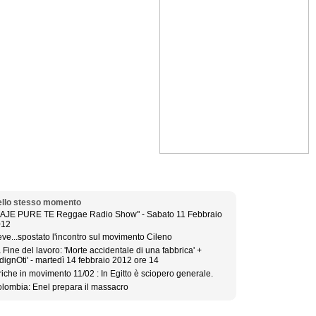
llo stesso momento
AJE PURE TE Reggae Radio Show" - Sabato 11 Febbraio
012
ve...spostato l'incontro sul movimento Cileno
 Fine del lavoro: 'Morte accidentale di una fabbrica' +
ndignOti' - martedì 14 febbraio 2012 ore 14
riche in movimento 11/02 : In Egitto è sciopero generale.
lombia: Enel prepara il massacro