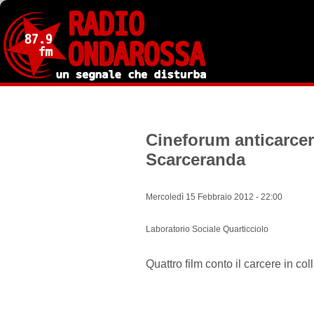
Salta
al
contenuto
principale
Cineforum anticarcer
Scarceranda
Mercoledì 15 Febbraio 2012 - 22:00
Laboratorio Sociale Quarticciolo
Quattro film conto il carcere in c