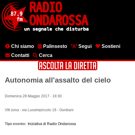
Salta
al
contenuto
principale
Menu
Chi siamo
Palinsesto
Segui
Sostieni
testata
Contatti
Cerca
Autonomia all'assalto del cielo
Domenica 28 Maggio 2017 - 18:30
VIII zona - via Lussimpiccolo 19 - Gordiani
Tipo evento
Iniziativa di Radio Ondarossa