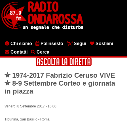
Salta
al
contenuto
principale
Menu
Chi siamo
Palinsesto
Segui
Sostieni
testata
Contatti
Cerca
✮ 1974-2017 Fabrizio Ceruso VIVE
✮ 8-9 Settembre Corteo e giornata
in piazza
Venerdì 8 Settembre 2017 - 16:00
Tiburtina, San Basilio - Roma