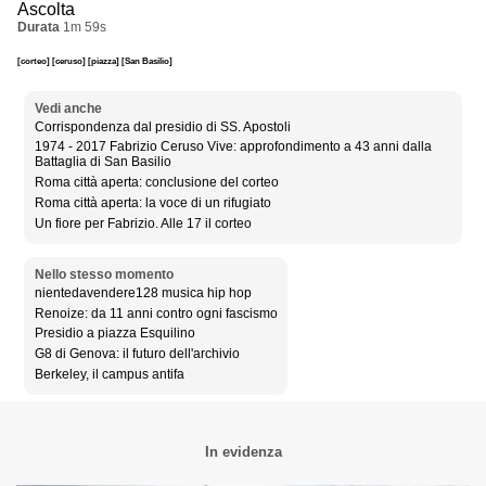
Ascolta
Durata
1m 59s
[corteo]
[ceruso]
[piazza]
[San Basilio]
Vedi anche
Corrispondenza dal presidio di SS. Apostoli
1974 - 2017 Fabrizio Ceruso Vive: approfondimento a 43 anni dalla
Battaglia di San Basilio
Roma città aperta: conclusione del corteo
Roma città aperta: la voce di un rifugiato
Un fiore per Fabrizio. Alle 17 il corteo
Nello stesso momento
nientedavendere128 musica hip hop
Renoize: da 11 anni contro ogni fascismo
Presidio a piazza Esquilino
G8 di Genova: il futuro dell'archivio
Berkeley, il campus antifa
In evidenza