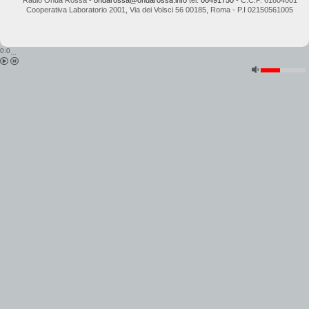
Radio Onda Rossa
-
ondarossa@ondarossa.info
tel.
06491750
- C.C.P. 61804001
Cooperativa Laboratorio 2001
,
Via dei Volsci 56
00185
,
Roma
- P.I
02150561005
0:0
...