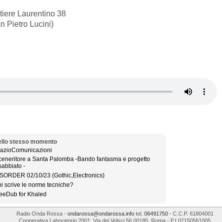
tiere Laurentino 38
n Pietro Lucini)
llo stesso momento
azioComunicazioni
ceneritore a Santa Palomba -Bando fantasma e progetto
sabbiato -
SORDER 02/10/23 (Gothic,Electronics)
i scrive le norme tecniche?
eeDub for Khaled
Radio Onda Rossa
-
ondarossa@ondarossa.info
tel.
06491750
- C.C.P. 61804001
Cooperativa Laboratorio 2001
,
Via dei Volsci 56
00185
,
Roma
- P.I
02150561005