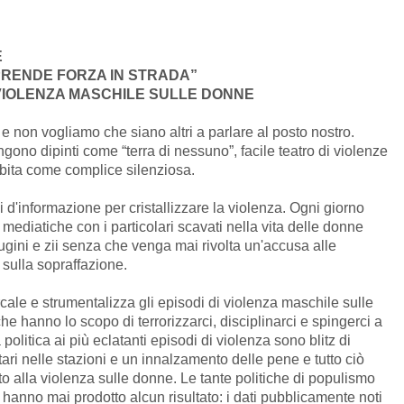
E
 PRENDE FORZA IN STRADA”
VIOLENZA MASCHILE SULLE DONNE
 e non vogliamo che siano altri a parlare al posto nostro.
ngono dipinti come “terra di nessuno”, facile teatro di violenze
abita come complice silenziosa.
zi d'informazione per cristallizzare la violenza. Ogni giorno
ediatiche con i particolari scavati nella vita delle donne
cugini e zii senza che venga mai rivolta un'accusa alle
sulla sopraffazione.
arcale e strumentalizza gli episodi di violenza maschile sulle
 hanno lo scopo di terrorizzarci, disciplinarci e spingerci a
politica ai più eclatanti episodi di violenza sono blitz di
litari nelle stazioni e un innalzamento delle pene e tutto ciò
to alla violenza sulle donne. Le tante politiche di populismo
 hanno mai prodotto alcun risultato: i dati pubblicamente noti