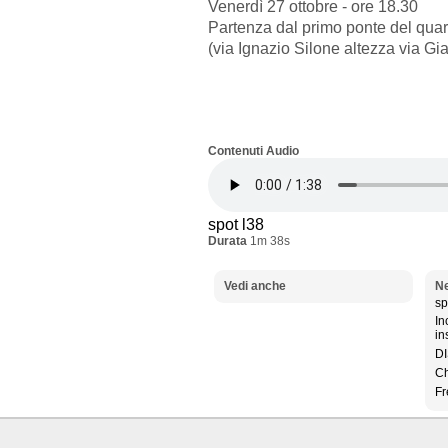
Venerdì 27 ottobre - ore 18.30
Partenza dal primo ponte del quar
(via Ignazio Silone altezza via Gia
Contenuti Audio
spot l38
Durata
1m 38s
Vedi anche
Ne
sp
In
in
DI
Ch
Fr