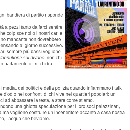
ni bandiera di partito risponde
ità a pezzi tanto da farci sentire
e colpisce noi o i nostri cari e
ogno mancante non dovrebbero
 pensando al giorno successivo.
lari sempre più bassi vogliono
l
fannullone sul divano
, non chi
n parlamento o i ricchi tra
i media, dei politici e della polizia quando infiammano i talk
d'odio nei confronti di chi vive nei quartieri popolari: un
tarci ad abbassare la testa, a stare come stiamo.
endono una ghiotta speculazione per i loro soci palazzinari,
a ma vogliono costruire un inceneritore accanto a casa nostra
iamo, l'acqua che beviamo.