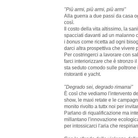
"Più armi, più armi, più armi"
Alla guerra a due passi da casa og
così.
Il costo della vita altissimo, la san
spacciati davanti ad un malanno ch
i
bonus
come ricetta ad ogni bis
darci altra prospettiva che vivere
Per costringerci a lavorare con sa
farci interiorizzare che è stronzo i
sta seduto comodo sulle poltrone i
ristoranti e yacht.
"Degrado sei, degrado rimarrai"
È così che vediamo l'intervento de
show, le maxi retate e le campagne 
monito rivolto a tuttx noi per invi
Parlano di riqualificazione ma int
millantano l'innovazione ecologic
per intossicarci l'aria che respir