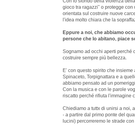
Con lo sfondo della violenza della
gioco tra ragazzi" o protegge con u
orientata sul costruire nuove carc
l'idea molto chiara che la sopraff
Eppure a noi, che abbiamo occup
persone che lo abitano, piace s
Sognamo ad occhi aperti perché co
costruire sempre più bellezza.
E' con questo spirito che insieme 
Spinaceto, Torpignattara e a quell
abbiamo pensato ad un pomeriggio 
Con la musica e con le parole vogl
riscatto perché rifiuta l'immagine
Chiediamo a tuttx di unirsi a noi, a
- a partire dal primo ponte del qua
lucini) percorreremo le strade con 