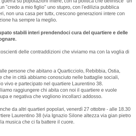
 guerra su popolazioni intere, con la politica che definisce "un
n "credo a mio figlio" uno stupro, con l'edilizia pubblica
eri, non una casa per tuttx, crescono generazioni intere con
azione ha sempre la meglio.
ato stabili interi prendendoci cura del quartiere e delle
ognare.
scienti delle contraddizioni che viviamo ma con la voglia di
alle persone che abitano a Quarticciolo, Rebibbia, Ostia,
e che in città abbiamo conosciuto nelle battaglie sociali,
vivo e partecipato nel quartiere Laurentino 38.
iamo raggiungere chi abita con noi il quartiere e vuole
 cupa e negativa che vogliono incollarci addosso.
nche da altri quartieri popolari, venerdì 27 ottobre - alle 18.30
rtiere Laurentino 38 (via Ignazio Silone altezza via gian pietro
la musica che ci fa battere il cuore.