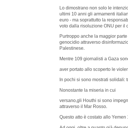
Lo dimostrano non solo le intenzion
ultimi 10 anni gli armamenti italia
euro - ma soprattutto la responsabil
voto dalla risoluzione ONU per il 
Purtroppo anche la maggior parte d
genocidio attraverso disinformazi
Palestinese.
Mentre 109 giornalisti a Gaza sono 
aver portato allo scoperto le viol
In pochi si sono mostrati solidali: t
Nonostante la miseria in cui
versano,gli Houthi si sono impegnat
attraverso il Mar Rosso.
Questo atto è costato allo Yemen 1
Ad oggi, oltre a quanto già denunc