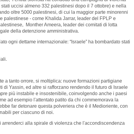
stati uccisi almeno 332 palestinesi dopo il 7 ottobre) e nella
ando oltre 5000 palestinesi, di cui la maggior parte minorenni
le palestinese - come Khalida Jarrar, leader del FPLP e
alestinese, Monther Ameera, leader dei comitati di lotta
legale della detenzione amministrativa.
iolato ogni dettame internazionale: “Israele” ha bombardato stati
ali.
e a tanto orrore, si moltiplica: nuove formazioni partigiane
 di Yassin, ed altre si rafforzano rendendo il futuro di Israele
mpre più instabile e insostenibile, coinvolgendo anche i paesi
come ad esempio l'attentato patito da chi commemorava la
ebbe far detonare questa polveriera che è il Medioriente, con
abili per ciascuno di noi.
arrenderci alla spirale di violenza che l'accondiscendenza