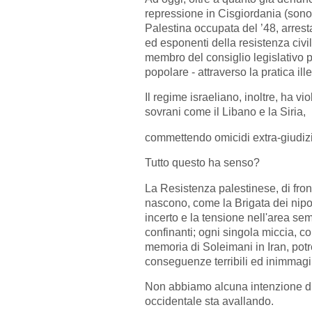
repressione in Cisgiordania (sono 
Palestina occupata del ’48, arrest
ed esponenti della resistenza civi
membro del consiglio legislativo p
popolare - attraverso la pratica il
Il regime israeliano, inoltre, ha v
sovrani come il Libano e la Siria,
commettendo omicidi extra-giudizi
Tutto questo ha senso?
La Resistenza palestinese, di front
nascono, come la Brigata dei nipoti
incerto e la tensione nell'area se
confinanti; ogni singola miccia, 
memoria di Soleimani in Iran, potr
conseguenze terribili ed inimmagin
Non abbiamo alcuna intenzione di 
occidentale sta avallando.