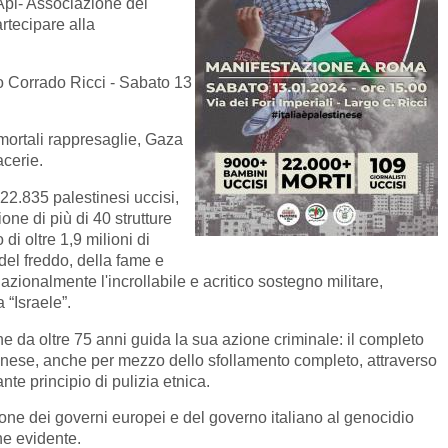
Api- Associazione dei
artecipare alla
o Corrado Ricci - Sabato 13
mortali rappresaglie, Gaza
acerie.
 22.835 palestinesi uccisi,
one di più di 40 strutture
di oltre 1,9 milioni di
el freddo, della fame e
nazionalmente l'incrollabile e acritico sostegno militare,
 “Israele”.
he da oltre 75 anni guida la sua azione criminale: il completo
nese, anche per mezzo dello sfollamento completo, attraverso
nte principio di pulizia etnica.
one dei governi europei e del governo italiano al genocidio
he evidente.