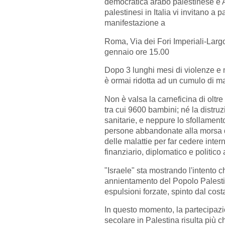
democratica arabo palestinese e 
palestinesi in Italia vi invitano a p
manifestazione a
Roma, Via dei Fori Imperiali-Larg
gennaio ore 15.00
Dopo 3 lunghi mesi di violenze e 
è ormai ridotta ad un cumulo di m
Non è valsa la carneficina di oltre
tra cui 9600 bambini; né la distruzi
sanitarie, e neppure lo sfollamento 
persone abbandonate alla morsa d
delle malattie per far cedere inter
finanziario, diplomatico e politico a
"Israele" sta mostrando l'intento c
annientamento del Popolo Palesti
espulsioni forzate, spinto dal costa
In questo momento, la partecipazi
secolare in Palestina risulta più c