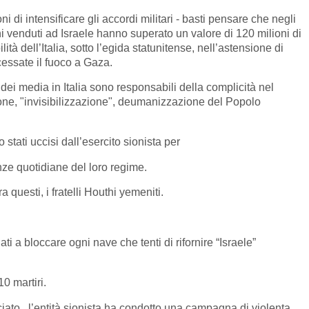
i di intensificare gli accordi militari - basti pensare che negli
ni venduti ad Israele hanno superato un valore di 120 milioni di
ità dell’Italia, sotto l’egida statunitense, nell’astensione di
cessate il fuoco a Gaza.
ei media in Italia sono responsabili della complicità nel
one, "invisibilizzazione", deumanizzazione del Popolo
stati uccisi dall’esercito sionista per
enze quotidiane del loro regime.
ra questi, i fratelli Houthi yemeniti.
i a bloccare ogni nave che tenti di rifornire “Israele”
0 martiri.
iato, l’entità sionista ha condotto una campagna di violenta