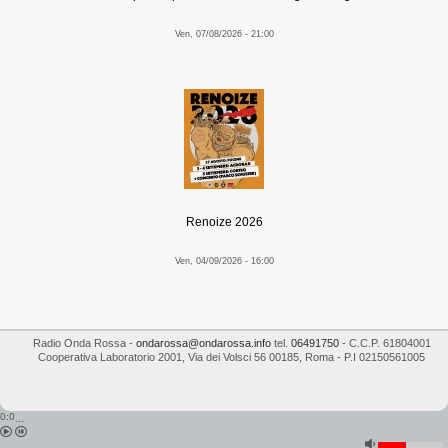
Ven, 07/08/2026 - 21:00
Renoize 2026
Ven, 04/09/2026 - 16:00
Radio Onda Rossa
-
ondarossa@ondarossa.info
tel.
06491750
- C.C.P. 61804001
Cooperativa Laboratorio 2001
,
Via dei Volsci 56
00185
,
Roma
- P.I
02150561005
0:0
...