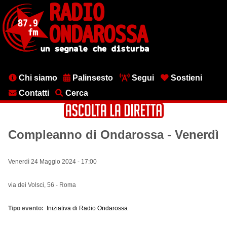
Salta
al
contenuto
principale
Menu
Chi siamo
Palinsesto
Segui
Sostieni
testata
Contatti
Cerca
Compleanno di Ondarossa - Venerdì
Venerdì 24 Maggio 2024 - 17:00
via dei Volsci, 56 - Roma
Tipo evento
Iniziativa di Radio Ondarossa