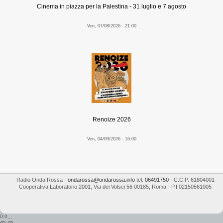
Cinema in piazza per la Palestina - 31 luglio e 7 agosto
Ven, 07/08/2026 - 21:00
Renoize 2026
Ven, 04/09/2026 - 16:00
Radio Onda Rossa
-
ondarossa@ondarossa.info
tel.
06491750
- C.C.P. 61804001
Cooperativa Laboratorio 2001
,
Via dei Volsci 56
00185
,
Roma
- P.I
02150561005
0:0
...