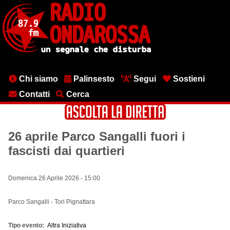
Salta
al
contenuto
principale
Menu
Chi siamo
Palinsesto
Segui
Sostieni
testata
Contatti
Cerca
26 aprile Parco Sangalli fuori i
fascisti dai quartieri
Domenica 26 Aprile 2026 - 15:00
Parco Sangalli - Tori Pignattara
Tipo evento
Altra Iniziativa