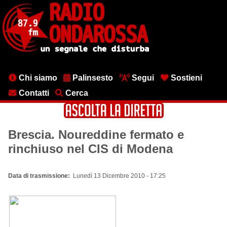
Salta
al
contenuto
principale
Menu
Chi siamo
Palinsesto
Segui
Sostieni
testata
Contatti
Cerca
Brescia. Noureddine fermato e
rinchiuso nel CIS di Modena
Data di trasmissione
Lunedì 13 Dicembre 2010 - 17:25