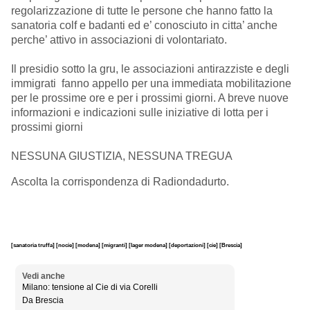
regolarizzazione di tutte le persone che hanno fatto la
sanatoria colf e badanti ed e’ conosciuto in citta’ anche
perche’ attivo in associazioni di volontariato.
Il presidio sotto la gru, le associazioni antirazziste e degli
immigrati fanno appello per una immediata mobilitazione
per le prossime ore e per i prossimi giorni. A breve nuove
informazioni e indicazioni sulle iniziative di lotta per i
prossimi giorni
NESSUNA GIUSTIZIA, NESSUNA TREGUA
Ascolta la corrispondenza di Radiondadurto.
[sanatoria truffa]
[nocie]
[modena]
[migranti]
[lager modena]
[deportazioni]
[cie]
[Brescia]
Vedi anche
Milano: tensione al Cie di via Corelli
Da Brescia