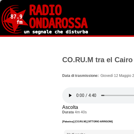
Salta
al
contenuto
principale
CO.RU.M tra el Cairo
Data di trasmissione
Giovedì 12 Maggio 2
Ascolta
Durata
4m 40s
[Palestina]
[CO.RU.M]
[VITTORIO ARRIGONI]