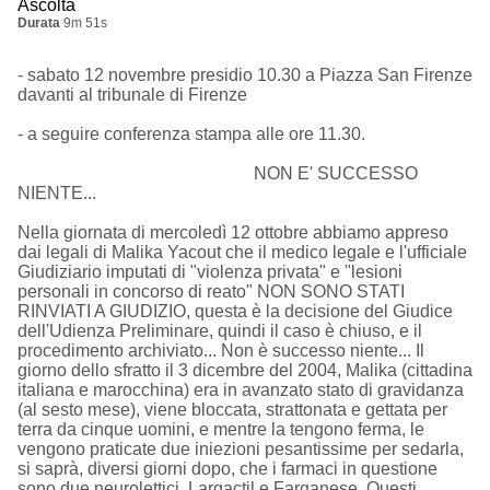
Ascolta
Durata
9m 51s
- sabato 12 novembre presidio 10.30 a Piazza San Firenze
davanti al tribunale di Firenze
- a seguire conferenza stampa alle ore 11.30.
NON E' SUCCESSO
NIENTE...
Nella giornata di mercoledì 12 ottobre abbiamo appreso
dai legali di Malika Yacout che il medico legale e l'ufficiale
Giudiziario imputati di "violenza privata" e "lesioni
personali in concorso di reato" NON SONO STATI
RINVIATI A GIUDIZIO, questa è la decisione del Giudice
dell'Udienza Preliminare, quindi il caso è chiuso, e il
procedimento archiviato... Non è successo niente... Il
giorno dello sfratto il 3 dicembre del 2004, Malika (cittadina
italiana e marocchina) era in avanzato stato di gravidanza
(al sesto mese), viene bloccata, strattonata e gettata per
terra da cinque uomini, e mentre la tengono ferma, le
vengono praticate due iniezioni pesantissime per sedarla,
si saprà, diversi giorni dopo, che i farmaci in questione
sono due neurolettici, Largactil e Farganese. Questi