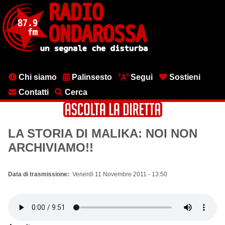
Salta
al
contenuto
principale
Menu
Chi siamo
Palinsesto
Segui
Sostieni
testata
Contatti
Cerca
LA STORIA DI MALIKA: NOI NON
ARCHIVIAMO!!
Data di trasmissione
Venerdì 11 Novembre 2011 - 13:50