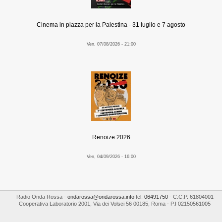
Cinema in piazza per la Palestina - 31 luglio e 7 agosto
Ven, 07/08/2026 - 21:00
Renoize 2026
Ven, 04/09/2026 - 16:00
Radio Onda Rossa
-
ondarossa@ondarossa.info
tel.
06491750
- C.C.P. 61804001
Cooperativa Laboratorio 2001
,
Via dei Volsci 56
00185
,
Roma
- P.I
02150561005