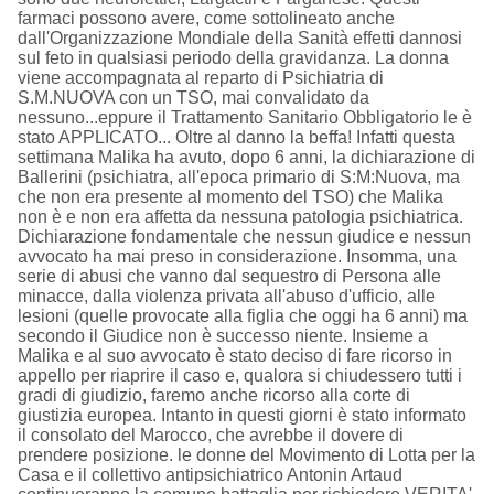
farmaci possono avere, come sottolineato anche
dall'Organizzazione Mondiale della Sanità effetti dannosi
sul feto in qualsiasi periodo della gravidanza. La donna
viene accompagnata al reparto di Psichiatria di
S.M.NUOVA con un TSO, mai convalidato da
nessuno...eppure il Trattamento Sanitario Obbligatorio le è
stato APPLICATO... Oltre al danno la beffa! Infatti questa
settimana Malika ha avuto, dopo 6 anni, la dichiarazione di
Ballerini (psichiatra, all'epoca primario di S:M:Nuova, ma
che non era presente al momento del TSO) che Malika
non è e non era affetta da nessuna patologia psichiatrica.
Dichiarazione fondamentale che nessun giudice e nessun
avvocato ha mai preso in considerazione. Insomma, una
serie di abusi che vanno dal sequestro di Persona alle
minacce, dalla violenza privata all'abuso d'ufficio, alle
lesioni (quelle provocate alla figlia che oggi ha 6 anni) ma
secondo il Giudice non è successo niente. Insieme a
Malika e al suo avvocato è stato deciso di fare ricorso in
appello per riaprire il caso e, qualora si chiudessero tutti i
gradi di giudizio, faremo anche ricorso alla corte di
giustizia europea. Intanto in questi giorni è stato informato
il consolato del Marocco, che avrebbe il dovere di
prendere posizione. le donne del Movimento di Lotta per la
Casa e il collettivo antipsichiatrico Antonin Artaud