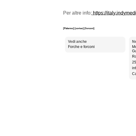
Per altre info:
https://italy.indyme
[Palermo]
[corteo]
[forconi]
Vedi anche
Ne
Forche e forconi
Mo
Gu
Ro
25
in
Ca