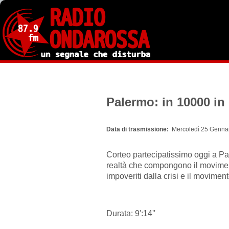
Salta
al
contenuto
principale
Palermo: in 10000 in
Data di trasmissione
Mercoledì 25 Gennai
Corteo partecipatissimo oggi a Pa
realtà che compongono il movimento
impoveriti dalla crisi e il movimen
Durata: 9':14''