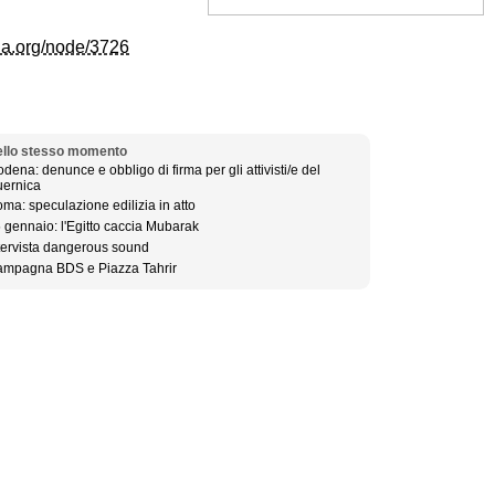
dia.org/node/3726
llo stesso momento
dena: denunce e obbligo di firma per gli attivisti/e del
ernica
ma: speculazione edilizia in atto
 gennaio: l'Egitto caccia Mubarak
tervista dangerous sound
mpagna BDS e Piazza Tahrir