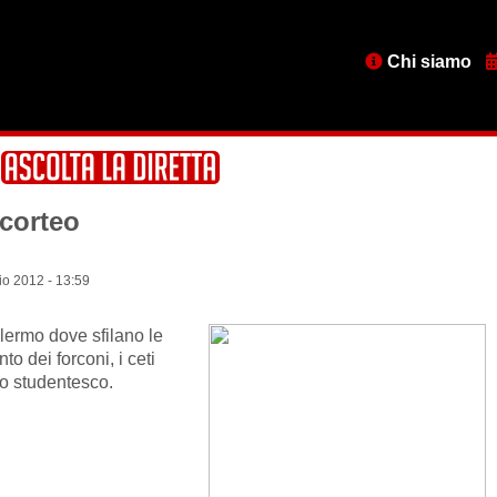
Menu
Chi siamo
testata
 corteo
o 2012 - 13:59
lermo dove sfilano le
 dei forconi, i ceti
to studentesco.