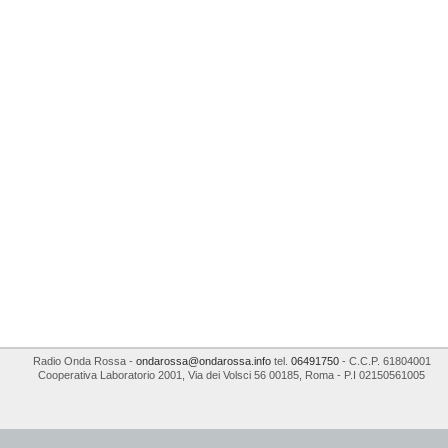
Radio Onda Rossa
-
ondarossa@ondarossa.info
tel.
06491750
- C.C.P. 61804001
Cooperativa Laboratorio 2001
,
Via dei Volsci 56
00185
,
Roma
- P.I
02150561005