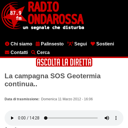
Salta
al
contenuto
principale
Menu
Chi siamo
Palinsesto
Segui
Sostieni
testata
Contatti
Cerca
La campagna SOS Geotermia
continua..
Data di trasmissione
Domenica 11 Marzo 2012 - 16:06