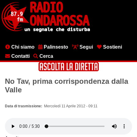
Salta
al
contenuto
principale
Menu
Chi siamo
Palinsesto
Segui
Sostieni
testata
Contatti
Cerca
No Tav, prima corrispondenza dalla
Valle
Data di trasmissione
Mercoledì 11 Aprile 2012 - 09:11