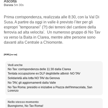
Ascolta
Durata
5m 30s
Prima corrispondenza, realizzata alle 8:30, con la Val Di
Susa. A partire da oggi in valle è previsto l'iter per gli
espropri "temporanei" (?!) dei terreni del cantiere della
ferrovia ad alta velocita'. Un numeroso gruppo di No Tav
va verso la Baita in Clarea, mentre altre persone sono
davanti alla Centrale a Chiomonte.
[ROR]
[no tav]
Vedi anche
No Tav: corrispondenza delle 11:30 dalla Clarea
Tentata occupazione ex DLF degli/delle attivist- NO TAV
Solidarietà alla lotta NO TAV da Genova
No TAV, gli aggiornamenti dalla Valle
No Tav Roma: presidio e iniziative a Piazza dell'Immacolata, San
Lorenzo
Nello stesso momento
Buongiorno, No Tav Roma!