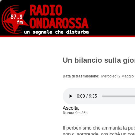
Salta
al
contenuto
principale
Un bilancio sulla gior
Data di trasmissione
Mercoledì 2 Maggio 
Ascolta
Durata
9m 35s
Il perbenismo che ammanta la pub
non ci sorprende, cosicché un co