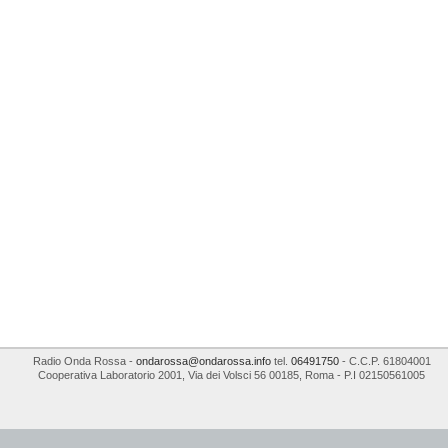
Radio Onda Rossa
-
ondarossa@ondarossa.info
tel.
06491750
- C.C.P. 61804001
Cooperativa Laboratorio 2001
,
Via dei Volsci 56
00185
,
Roma
- P.I
02150561005