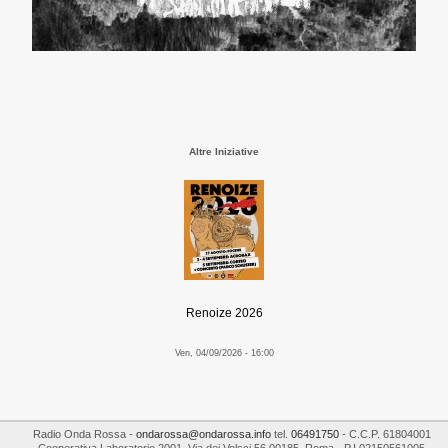
Altre Iniziative
Renoize 2026
Ven, 04/09/2026 - 16:00
Radio Onda Rossa
-
ondarossa@ondarossa.info
tel.
06491750
- C.C.P. 61804001
Cooperativa Laboratorio 2001
,
Via dei Volsci 56
00185
,
Roma
- P.I
02150561005