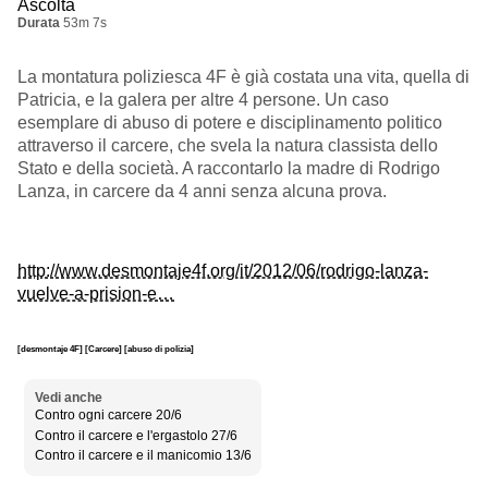
Ascolta
Durata
53m 7s
La montatura poliziesca 4F è già costata una vita, quella di
Patricia, e la galera per altre 4 persone. Un caso
esemplare di abuso di potere e disciplinamento politico
attraverso il carcere, che svela la natura classista dello
Stato e della società. A raccontarlo la madre di Rodrigo
Lanza, in carcere da 4 anni senza alcuna prova.
http://www.desmontaje4f.org/it/2012/06/rodrigo-lanza-
vuelve-a-prision-e…
[desmontaje 4F]
[Carcere]
[abuso di polizia]
Vedi anche
Contro ogni carcere 20/6
Contro il carcere e l'ergastolo 27/6
Contro il carcere e il manicomio 13/6