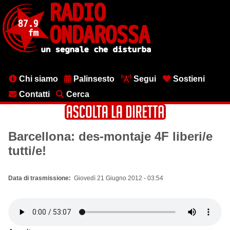
Salta
al
contenuto
principale
Menu
Chi siamo
Palinsesto
Segui
Sostieni
testata
Contatti
Cerca
Barcellona: des-montaje 4F liberi/e
tutti/e!
Data di trasmissione
Giovedì 21 Giugno 2012 - 03:54