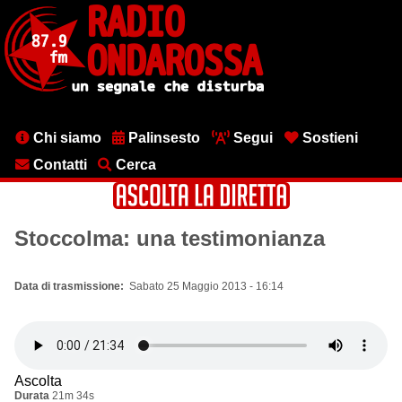
Salta
al
contenuto
principale
Menu
Chi siamo
Palinsesto
Segui
Sostieni
testata
Contatti
Cerca
Stoccolma: una testimonianza
Data di trasmissione
Sabato 25 Maggio 2013 - 16:14
Ascolta
Durata
21m 34s