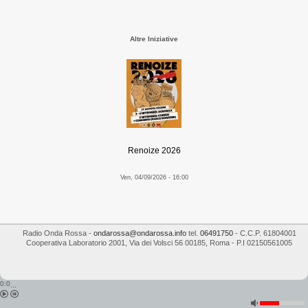
Altre Iniziative
Renoize 2026
Ven, 04/09/2026 - 16:00
Radio Onda Rossa
-
ondarossa@ondarossa.info
tel.
06491750
- C.C.P. 61804001
Cooperativa Laboratorio 2001
,
Via dei Volsci 56
00185
,
Roma
- P.I
02150561005
0:0
...