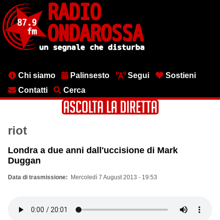
Salta
al
contenuto
principale
Menu
Chi siamo
Palinsesto
Segui
Sostieni
testata
Contatti
Cerca
riot
Londra a due anni dall'uccisione di Mark
Duggan
Data di trasmissione
Mercoledì 7 August 2013 - 19:53