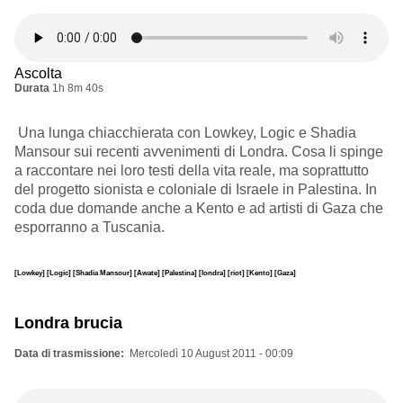
Ascolta
Durata
1h 8m 40s
Una lunga chiacchierata con Lowkey, Logic e Shadia
Mansour sui recenti avvenimenti di Londra. Cosa li spinge
a raccontare nei loro testi della vita reale, ma soprattutto
del progetto sionista e coloniale di Israele in Palestina. In
coda due domande anche a Kento e ad artisti di Gaza che
esporranno a Tuscania.
[Lowkey]
[Logic]
[Shadia Mansour]
[Awate]
[Palestina]
[londra]
[riot]
[Kento]
[Gaza]
Londra brucia
Data di trasmissione
Mercoledì 10 August 2011 - 00:09