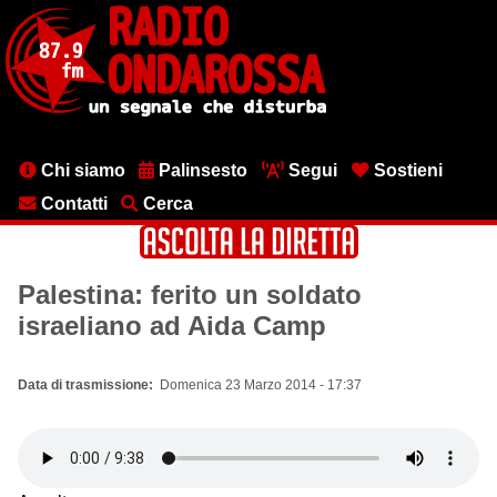
Salta
al
contenuto
principale
Menu
Chi siamo
Palinsesto
Segui
Sostieni
testata
Contatti
Cerca
Palestina: ferito un soldato
israeliano ad Aida Camp
Data di trasmissione
Domenica 23 Marzo 2014 - 17:37