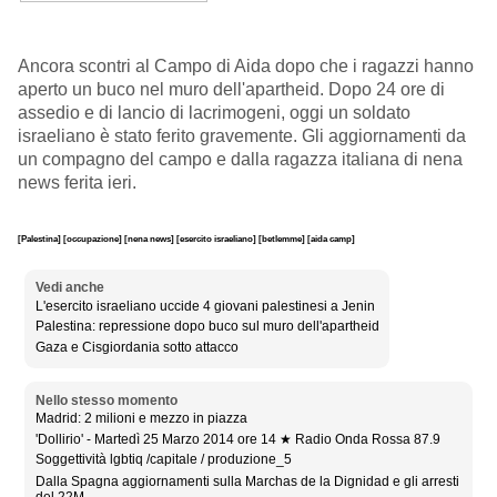
Ancora scontri al Campo di Aida dopo che i ragazzi hanno
aperto un buco nel muro dell'apartheid. Dopo 24 ore di
assedio e di lancio di lacrimogeni, oggi un soldato
israeliano è stato ferito gravemente. Gli aggiornamenti da
un compagno del campo e dalla ragazza italiana di nena
news ferita ieri.
[Palestina]
[occupazione]
[nena news]
[esercito israeliano]
[betlemme]
[aida camp]
Vedi anche
L'esercito israeliano uccide 4 giovani palestinesi a Jenin
Palestina: repressione dopo buco sul muro dell'apartheid
Gaza e Cisgiordania sotto attacco
Nello stesso momento
Madrid: 2 milioni e mezzo in piazza
'Dollirio' - Martedì 25 Marzo 2014 ore 14 ★ Radio Onda Rossa 87.9
Soggettività lgbtiq /capitale / produzione_5
Dalla Spagna aggiornamenti sulla Marchas de la Dignidad e gli arresti
del 22M