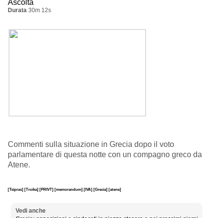
Ascolta
Durata
30m 12s
Commenti sulla situazione in Grecia dopo il voto
parlamentare di questa notte con un compagno greco da
Atene.
[Tsipras]
[Troika]
[PRIVT]
[memorandum]
[IVA]
[Grecia]
[atene]
Vedi anche