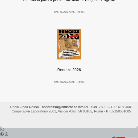
Ven, 07/08/2026 - 21:00
Renoize 2026
Ven, 04/09/2026 - 16:00
Radio Onda Rossa
-
ondarossa@ondarossa.info
tel.
06491750
- C.C.P. 61804001
Cooperativa Laboratorio 2001
,
Via dei Volsci 56
00185
,
Roma
- P.I
02150561005
0:0
...