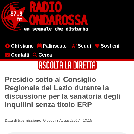
Salta
al
contenuto
principale
Menu
Chi siamo
Palinsesto
Segui
Sostieni
testata
Contatti
Cerca
Presidio sotto al Consiglio
Regionale del Lazio durante la
discussione per la sanatoria degli
inquilini senza titolo ERP
Data di trasmissione
Giovedì 3 August 2017 - 13:15