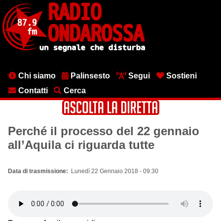
Salta
al
contenuto
principale
Menu
Chi siamo
Palinsesto
Segui
Sostieni
testata
Contatti
Cerca
Perché il processo del 22 gennaio
all’Aquila ci riguarda tutte
Data di trasmissione
Lunedì 22 Gennaio 2018 - 09:30