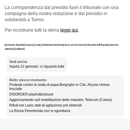
La corrispondenza dal presidio fuori il tribunale con una
compagna della nostra redazione e dal presidio in
solidarietà a Torino.
Per ricostruire tutti la storia
leggi qui
.
[processo Aquila]
[stupro]
[rosa]
[solidarietà feminista]
[non una di meno]
[tribunale dell’Aquila]
[antonio
valentini]
[militare]
Vedi anche
Aquila 22 gennaio: ci riguarda tutte
Nello stesso momento
Proteste contro la visita di papa Bergoglio in Cile. Alcune chiese
bruciate
DISORDER playlist/podcast
Aggiornamento sull mobilitazioni delle maestre; Telecom (Cobas)
Rifiuti nel Lazio stati di agitazione pre eletorali
La Roma Femminista non si sgombera