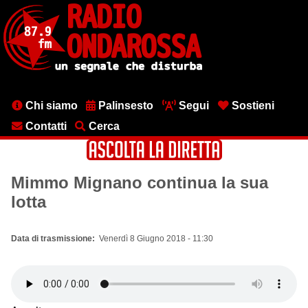
Salta
al
contenuto
principale
Menu
Chi siamo
Palinsesto
Segui
Sostieni
testata
Contatti
Cerca
Mimmo Mignano continua la sua
lotta
Data di trasmissione
Venerdì 8 Giugno 2018 - 11:30