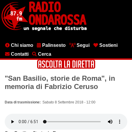
Salta
al
contenuto
principale
Menu
Chi siamo
Palinsesto
Segui
Sostieni
testata
Contatti
Cerca
"San Basilio, storie de Roma", in
memoria di Fabrizio Ceruso
Data di trasmissione
Sabato 8 Settembre 2018 - 12:00