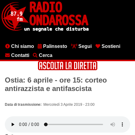
Salta
al
contenuto
principale
Menu
Chi siamo
Palinsesto
Segui
Sostieni
testata
Contatti
Cerca
Ostia: 6 aprile - ore 15: corteo
antirazzista e antifascista
Data di trasmissione
Mercoledì 3 Aprile 2019 - 23:00