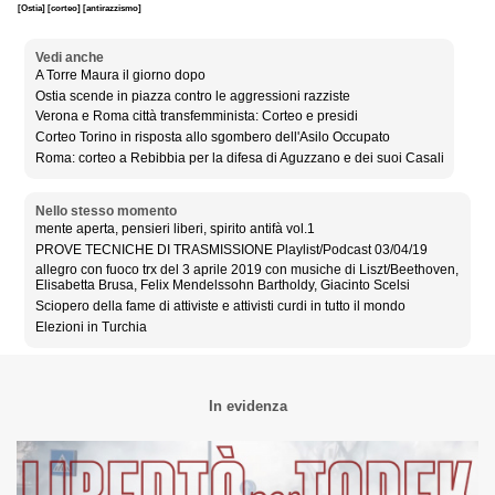
[Ostia]
[corteo]
[antirazzismo]
Vedi anche
A Torre Maura il giorno dopo
Ostia scende in piazza contro le aggressioni razziste
Verona e Roma città transfemminista: Corteo e presidi
Corteo Torino in risposta allo sgombero dell'Asilo Occupato
Roma: corteo a Rebibbia per la difesa di Aguzzano e dei suoi Casali
Nello stesso momento
mente aperta, pensieri liberi, spirito antifà vol.1
PROVE TECNICHE DI TRASMISSIONE Playlist/Podcast 03/04/19
allegro con fuoco trx del 3 aprile 2019 con musiche di Liszt/Beethoven,
Elisabetta Brusa, Felix Mendelssohn Bartholdy, Giacinto Scelsi
Sciopero della fame di attiviste e attivisti curdi in tutto il mondo
Elezioni in Turchia
In evidenza