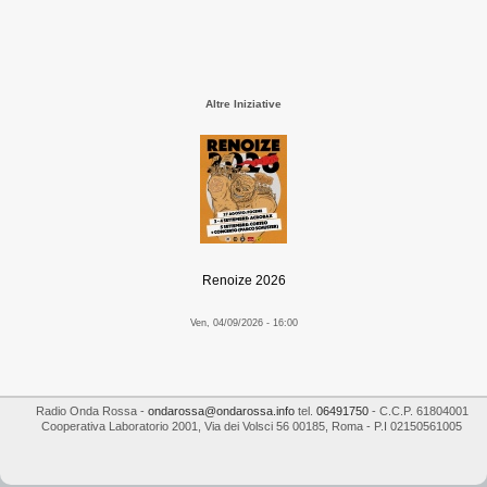
Altre Iniziative
Renoize 2026
Ven, 04/09/2026 - 16:00
Radio Onda Rossa
-
ondarossa@ondarossa.info
tel.
06491750
- C.C.P. 61804001
Cooperativa Laboratorio 2001
,
Via dei Volsci 56
00185
,
Roma
- P.I
02150561005