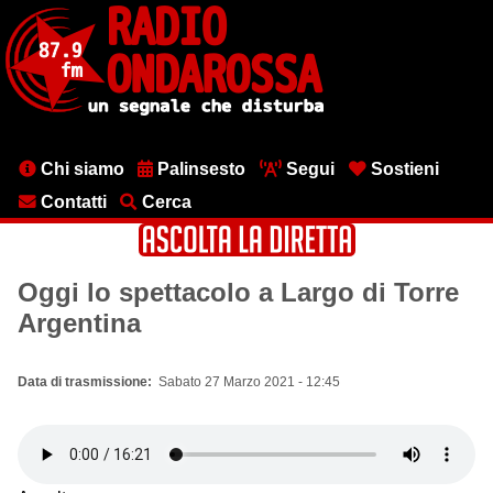
Salta
al
contenuto
principale
Menu
Chi siamo
Palinsesto
Segui
Sostieni
testata
Contatti
Cerca
Oggi lo spettacolo a Largo di Torre
Argentina
Data di trasmissione
Sabato 27 Marzo 2021 - 12:45