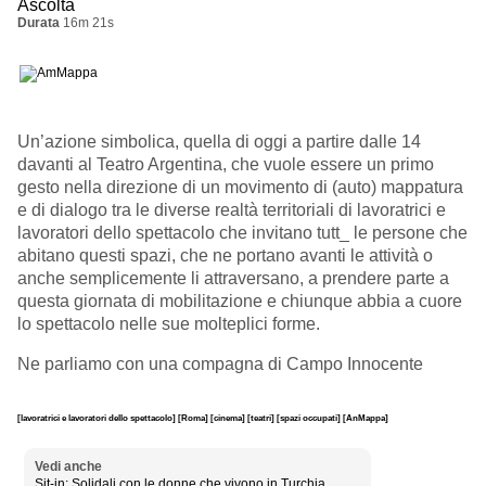
Ascolta
Durata
16m 21s
Un’azione simbolica, quella di oggi a partire dalle 14
davanti al Teatro Argentina, che vuole essere un primo
gesto nella direzione di un movimento di (auto) mappatura
e di dialogo tra le diverse realtà territoriali di lavoratrici e
lavoratori dello spettacolo che invitano tutt_ le persone che
abitano questi spazi, che ne portano avanti le attività o
anche semplicemente li attraversano, a prendere parte a
questa giornata di mobilitazione e chiunque abbia a cuore
lo spettacolo nelle sue molteplici forme.
Ne parliamo con una compagna di Campo Innocente
[lavoratrici e lavoratori dello spettacolo]
[Roma]
[cinema]
[teatri]
[spazi occupati]
[AnMappa]
Vedi anche
Sit-in: Solidali con le donne che vivono in Turchia