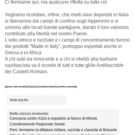
Ci fermiamo qui, ma qualcuno rifletta su tutto ciò
Vogliamo ricordare, infine, che molti slavi deportati in Italia
si liberarono dai campi di confino sugli Appennini e si
unirono alle locali bande partigiane, dando il loro valoroso
contributo alla libertà nel nostro Paese.
L'odio etnico e razziale e i campi di concentramento furono
dei prodotti “Made in Italy”, purtroppo esportati anche in
Grecia e in Africa.
A chi subì da innocente e a chi si ribellò alla barbarie
nazifascista va il ricordo di tutti e tutte gli/le Antifascisti/e
dei Castelli Romani.
[giorno del ricordo]
[fascismo]
[revisionismo]
[confine orientale]
Vedi anche
Nello stesso momento
Carovana contro 41bis e ergastolo al fianco di Alfredo
Coordinamento Regionale Sanita
Perù: fermiamo la dittatura militare, razzista e classista di Boluarte