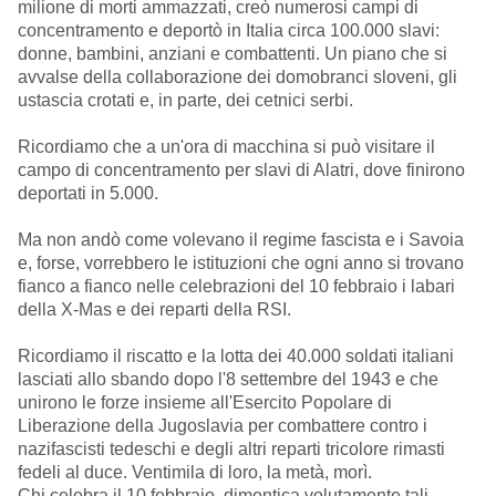
milione di morti ammazzati, creò numerosi campi di
concentramento e deportò in Italia circa 100.000 slavi:
donne, bambini, anziani e combattenti. Un piano che si
avvalse della collaborazione dei domobranci sloveni, gli
ustascia crotati e, in parte, dei cetnici serbi.
Ricordiamo che a un'ora di macchina si può visitare il
campo di concentramento per slavi di Alatri, dove finirono
deportati in 5.000.
Ma non andò come volevano il regime fascista e i Savoia
e, forse, vorrebbero le istituzioni che ogni anno si trovano
fianco a fianco nelle celebrazioni del 10 febbraio i labari
della X-Mas e dei reparti della RSI.
Ricordiamo il riscatto e la lotta dei 40.000 soldati italiani
lasciati allo sbando dopo l'8 settembre del 1943 e che
unirono le forze insieme all'Esercito Popolare di
Liberazione della Jugoslavia per combattere contro i
nazifascisti tedeschi e degli altri reparti tricolore rimasti
fedeli al duce. Ventimila di loro, la metà, morì.
Chi celebra il 10 febbraio, dimentica volutamente tali