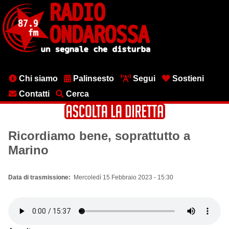
Salta
al
contenuto
principale
Menu
Chi siamo
Palinsesto
Segui
Sostieni
testata
Contatti
Cerca
Ricordiamo bene, soprattutto a
Marino
Data di trasmissione
Mercoledì 15 Febbraio 2023 - 15:30