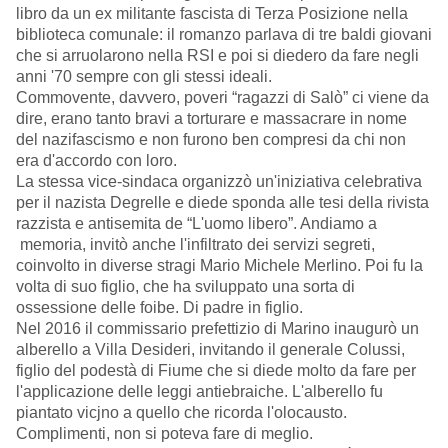
libro da un ex militante fascista di Terza Posizione nella
biblioteca comunale: il romanzo parlava di tre baldi giovani
che si arruolarono nella RSI e poi si diedero da fare negli
anni '70 sempre con gli stessi ideali.
Commovente, davvero, poveri “ragazzi di Salò” ci viene da
dire, erano tanto bravi a torturare e massacrare in nome
del nazifascismo e non furono ben compresi da chi non
era d'accordo con loro.
La stessa vice-sindaca organizzò un'iniziativa celebrativa
per il nazista Degrelle e diede sponda alle tesi della rivista
razzista e antisemita de “L'uomo libero”. Andiamo a
memoria, invitò anche l'infiltrato dei servizi segreti,
coinvolto in diverse stragi Mario Michele Merlino. Poi fu la
volta di suo figlio, che ha sviluppato una sorta di
ossessione delle foibe. Di padre in figlio.
Nel 2016 il commissario prefettizio di Marino inaugurò un
alberello a Villa Desideri, invitando il generale Colussi,
figlio del podestà di Fiume che si diede molto da fare per
l'applicazione delle leggi antiebraiche. L'alberello fu
piantato vicjno a quello che ricorda l'olocausto.
Complimenti, non si poteva fare di meglio.