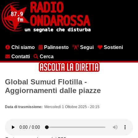
Salta
al
contenuto
principale
Menu
Chi siamo
Palinsesto
Segui
Sostieni
testata
Contatti
Cerca
Global Sumud Flotilla -
Aggiornamenti dalle piazze
Data di trasmissione
Mercoledì 1 Ottobre 2025 - 20:15