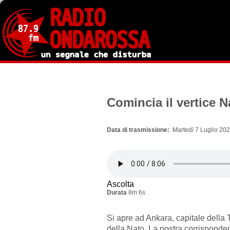
Salta
al
contenuto
principale
Comincia il vertice N
Data di trasmissione
Martedì 7 Luglio 202
Ascolta
Durata
8m 6s
Si apre ad Ankara, capitale della T
della Nato. La nostra corrispond