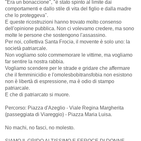
"Era un bonaccione", "è stato spinto al limite dai
comportamenti e dallo stile di vita del figlio e dalla madre
che lo proteggeva".
E queste ricostruzioni hanno trovato molto consenso
dell'opinione pubblica. Non ci volevamo credere, ma sono
molte le persone che sostengono l'assassino.
Per noi, collettiva Santa Frociə, il movente è solo uno: la
società patriarcale.
Non vogliamo solo commemorare le vittime, ma vogliamo
far sentire la nostra rabbia.
Vogliamo scendere per le strade e gridare che affermare
che il femminicidio e l'omolesbobitransfobia non esistono
non è libertà di espressione, ma è odio di stampo
patriarcale.
E che di patriarcato si muore.
Percorso: Piazza d'Azeglio - Viale Regina Margherita
(passeggiata di Viareggio) - Piazza Maria Luisa.
No machi, no fasci, no molesto.
SIAMO IL GRIDO ALTISSIMO E FEROCE DI DONNE