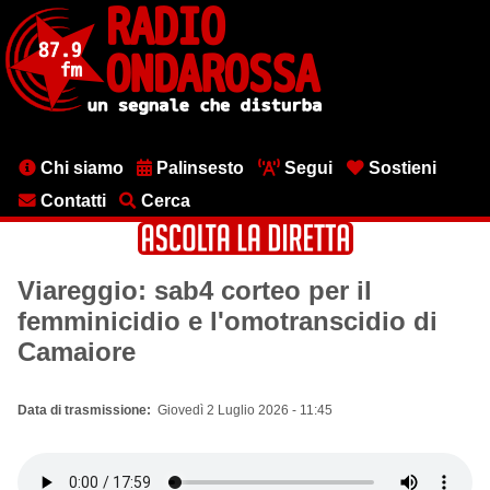
Salta
al
contenuto
principale
Menu
Chi siamo
Palinsesto
Segui
Sostieni
testata
Contatti
Cerca
Viareggio: sab4 corteo per il
femminicidio e l'omotranscidio di
Camaiore
Data di trasmissione
Giovedì 2 Luglio 2026 - 11:45