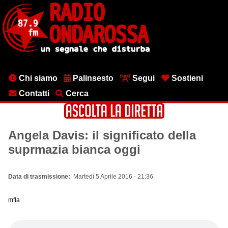
Salta
al
contenuto
principale
Menu
Chi siamo
Palinsesto
Segui
Sostieni
testata
Contatti
Cerca
Angela Davis: il significato della
suprmazia bianca oggi
Data di trasmissione
Martedì 5 Aprile 2016 - 21:36
mfla