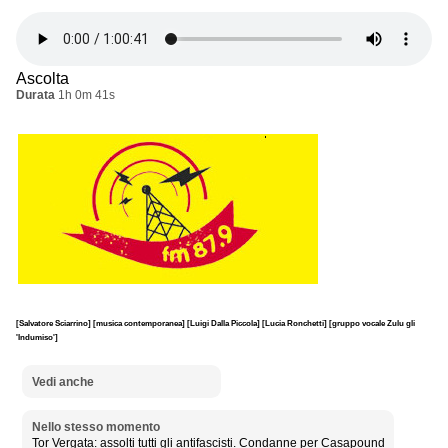
Ascolta
Durata
1h 0m 41s
[Salvatore Sciarrino]
[musica contemporanea]
[Luigi Dalla Piccola]
[Lucia Ronchetti]
[gruppo vocale Zulu gli
'Indumiso']
Vedi anche
Nello stesso momento
Tor Vergata: assolti tutti gli antifascisti. Condanne per Casapound