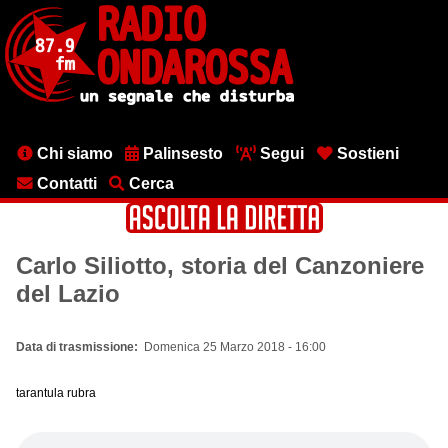
Salta
al
contenuto
principale
Menu
Chi siamo
Palinsesto
Segui
Sostieni
testata
Contatti
Cerca
Carlo Siliotto, storia del Canzoniere
del Lazio
Data di trasmissione
Domenica 25 Marzo 2018 - 16:00
tarantula rubra