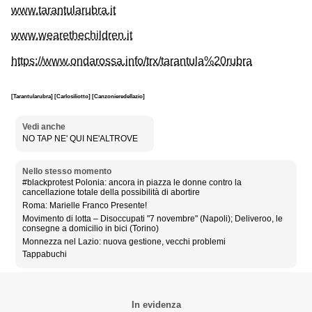
www.tarantularubra.it
www.wearethechildren.it
https://www.ondarossa.info/trx/tarantula%20rubra
[Tarantularubra]
[Carlosiliotto]
[Canzonieredellazio]
Vedi anche
NO TAP NE' QUI NE'ALTROVE
Nello stesso momento
#blackprotest Polonia: ancora in piazza le donne contro la
cancellazione totale della possibilità di abortire
Roma: Marielle Franco Presente!
Movimento di lotta – Disoccupati "7 novembre" (Napoli); Deliveroo, le
consegne a domicilio in bici (Torino)
Monnezza nel Lazio: nuova gestione, vecchi problemi
Tappabuchi
In evidenza