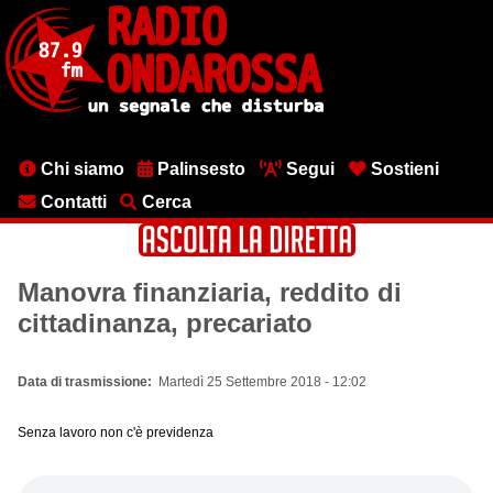
Salta
al
contenuto
principale
Menu
Chi siamo
Palinsesto
Segui
Sostieni
testata
Contatti
Cerca
Manovra finanziaria, reddito di
cittadinanza, precariato
Data di trasmissione
Martedì 25 Settembre 2018 - 12:02
Senza lavoro non c'è previdenza