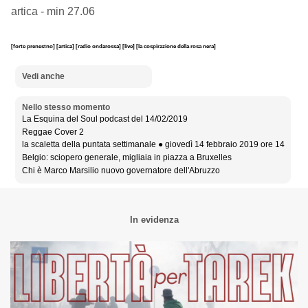
artica - min 27.06
[forte prenestno]
[artica]
[radio ondarossa]
[live]
[la cospirazione della rosa nera]
Vedi anche
Nello stesso momento
La Esquina del Soul podcast del 14/02/2019
Reggae Cover 2
la scaletta della puntata settimanale ● giovedì 14 febbraio 2019 ore 14
Belgio: sciopero generale, migliaia in piazza a Bruxelles
Chi è Marco Marsilio nuovo governatore dell'Abruzzo
In evidenza