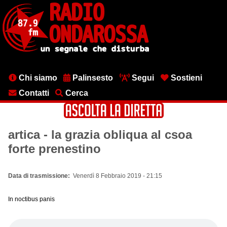
Salta
al
contenuto
principale
Menu
Chi siamo
Palinsesto
Segui
Sostieni
testata
Contatti
Cerca
artica - la grazia obliqua al csoa
forte prenestino
Data di trasmissione
Venerdì 8 Febbraio 2019 - 21:15
In noctibus panis