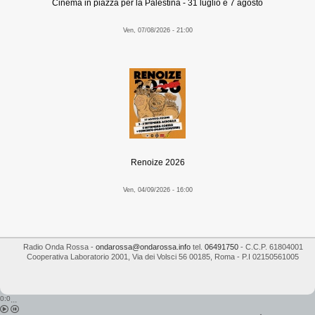
Cinema in piazza per la Palestina - 31 luglio e 7 agosto
Ven, 07/08/2026 - 21:00
Renoize 2026
Ven, 04/09/2026 - 16:00
Radio Onda Rossa
-
ondarossa@ondarossa.info
tel.
06491750
- C.C.P. 61804001
Cooperativa Laboratorio 2001
,
Via dei Volsci 56
00185
,
Roma
- P.I
02150561005
0:0
...