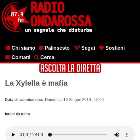
Salta
al
contenuto
principale
Menu
Chi siamo
Palinsesto
Segui
Sostieni
testata
Contatti
Cerca
La Xylella è mafia
Data di trasmissione
Domenica 16 Giugno 2019 - 15:00
tarantula rubra