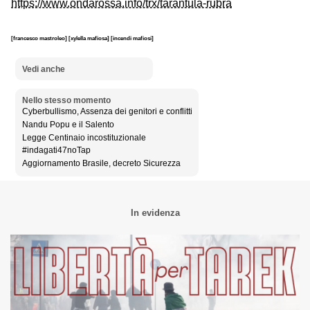
https://www.ondarossa.info/trx/tarantula-rubra
[francesco mastroleo]
[xylella mafiosa]
[incendi mafiosi]
Vedi anche
Nello stesso momento
Cyberbullismo, Assenza dei genitori e conflitti
Nandu Popu e il Salento
Legge Centinaio incostituzionale
#indagati47noTap
Aggiornamento Brasile, decreto Sicurezza
In evidenza