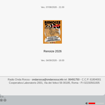
Ven, 07/08/2026 - 21:00
Renoize 2026
Ven, 04/09/2026 - 16:00
Radio Onda Rossa
-
ondarossa@ondarossa.info
tel.
06491750
- C.C.P. 61804001
Cooperativa Laboratorio 2001
,
Via dei Volsci 56
00185
,
Roma
- P.I
02150561005
0:0
...