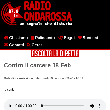
Salta
al
contenuto
principale
Menu
Chi siamo
Palinsesto
Segui
Sostieni
testata
Contatti
Cerca
Contro il carcere 18 Feb
Data di trasmissione
Mercoledì 19 Febbraio 2020 - 16:39
la conta