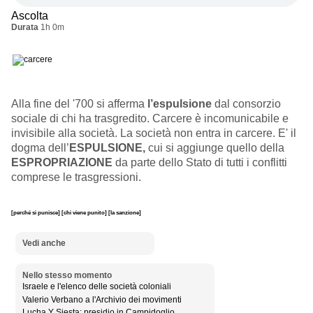
Ascolta
Durata
1h 0m
Alla fine del '700 si afferma
l’espulsione
dal consorzio
sociale di chi ha trasgredito. Carcere è incomunicabile e
invisibile alla società. La società non entra in carcere. E' il
dogma dell’
ESPULSIONE,
cui si aggiunge quello della
ESPROPRIAZIONE
da parte dello Stato di tutti i conflitti
comprese le trasgressioni.
[perché si punisce]
[chi viene punito]
[la sanzione]
Vedi anche
Nello stesso momento
Israele e l'elenco delle società coloniali
Valerio Verbano a l'Archivio dei movimenti
Lucha Y Siesta: presidio in Campidoglio