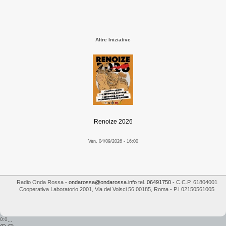
Altre Iniziative
Renoize 2026
Ven, 04/09/2026 - 16:00
Radio Onda Rossa
-
ondarossa@ondarossa.info
tel.
06491750
- C.C.P. 61804001
Cooperativa Laboratorio 2001
,
Via dei Volsci 56
00185
,
Roma
- P.I
02150561005
0:0
...