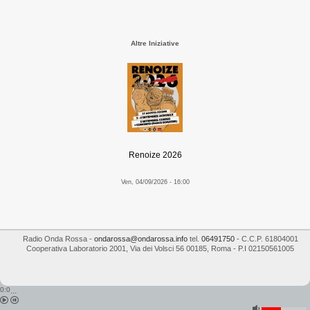
Altre Iniziative
Renoize 2026
Ven, 04/09/2026 - 16:00
Radio Onda Rossa
-
ondarossa@ondarossa.info
tel.
06491750
- C.C.P. 61804001
Cooperativa Laboratorio 2001
,
Via dei Volsci 56
00185
,
Roma
- P.I
02150561005
0:0
...