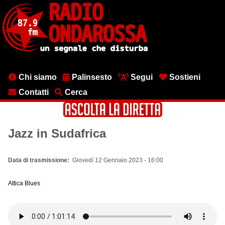
Salta
al
contenuto
principale
Menu
Chi siamo
Palinsesto
Segui
Sostieni
testata
Contatti
Cerca
Jazz in Sudafrica
Data di trasmissione
Giovedì 12 Gennaio 2023 - 16:00
Attica Blues