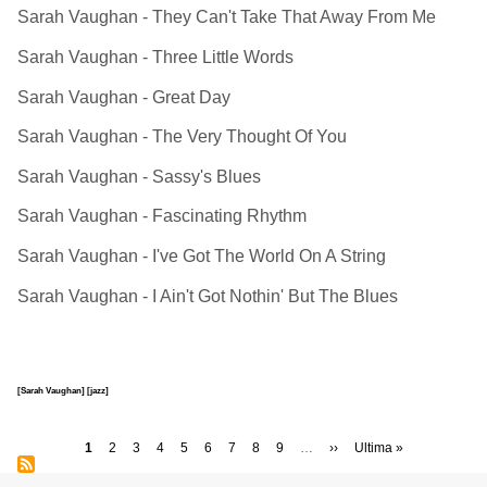
Sarah Vaughan - They Can't Take That Away From Me
Sarah Vaughan - Three Little Words
Sarah Vaughan - Great Day
Sarah Vaughan - The Very Thought Of You
Sarah Vaughan - Sassy's Blues
Sarah Vaughan - Fascinating Rhythm
Sarah Vaughan - I've Got The World On A String
Sarah Vaughan - I Ain't Got Nothin' But The Blues
[Sarah Vaughan]
[jazz]
Paginazione
Pagina
1
Page
2
Page
3
Page
4
Page
5
Page
6
Page
7
Page
8
Page
9
…
Pagina
››
Ultima
Ultima »
attuale
successiva
pagina