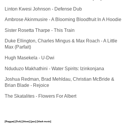
Linton Kwesi Johnson - Defense Dub
Ambrose Akinmusire - A Blooming Bloodfruit In A Hoodie
Sister Rosetta Tharpe - This Train
Duke Ellington, Charles Mingus & Max Roach - A Little
Max (Parfait)
Hugh Masekela - U-Dwi
Nduduzo Makhathini - Water Spirits: Izinkonjana
Joshua Redman, Brad Mehldau, Christian McBride &
Brian Blade - Rejoice
The Skatalites - Flowers For Albert
[Reggae]
[Dub]
[blues]
[jazz]
[black music]